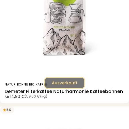
Ausverkauft
Anbieter:
NATUR BOHNE BIO KAFFEE
Demeter Filterkaffee Naturharmonie Kaffeebohnen
Grundpreis
14,90 €
(59,60 €
/
kg)
Ab
pro
5.0