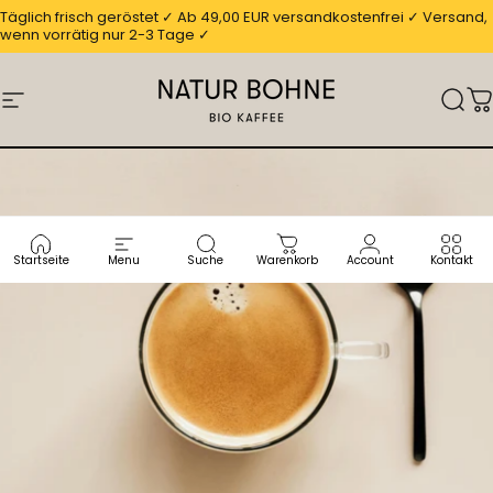
Direkt zum Inhalt
Täglich frisch geröstet ✓ Ab 49,00 EUR versandkostenfrei ✓ Versand,
wenn vorrätig nur 2-3 Tage ✓
Seitennavigation
Natur Bohne GmbH
Suc
W
Startseite
Menu
Suche
Warenkorb
Account
Kontakt