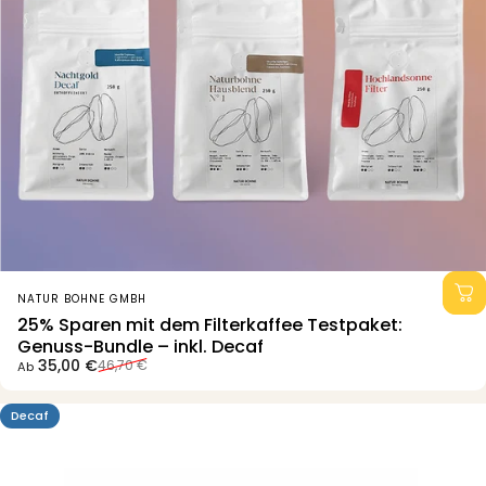
Anbieter:
NATUR BOHNE GMBH
25% Sparen mit dem Filterkaffee Testpaket:
Genuss-Bundle – inkl. Decaf
Verkaufspreis
Normaler Preis
35,00 €
46,70 €
Ab
Decaf