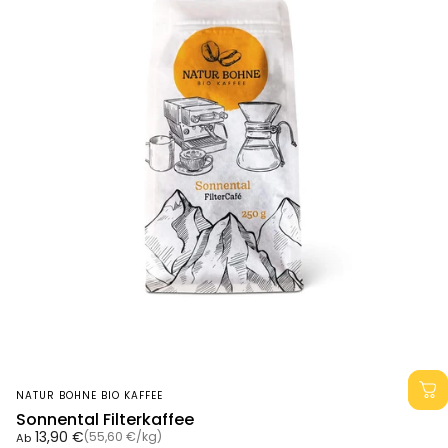
Anbieter:
NATUR BOHNE BIO KAFFEE
Sonnental Filterkaffee
Grundpreis
13,90 €
(55,60 €
/
kg)
Ab
pro