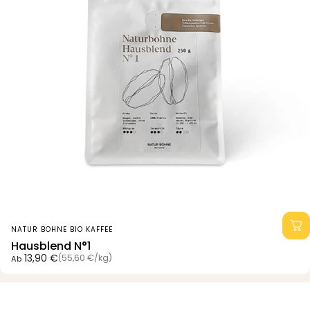
Anbieter:
NATUR BOHNE BIO KAFFEE
Hausblend N°1
Grundpreis
13,90 €
(55,60 €
/
kg)
Ab
pro