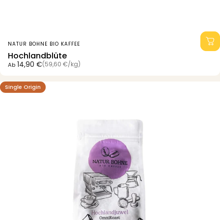
Anbieter:
NATUR BOHNE BIO KAFFEE
Hochlandblüte
Grundpreis
14,90 €
(59,60 €
/
kg)
Ab
pro
Single Origin
4.7