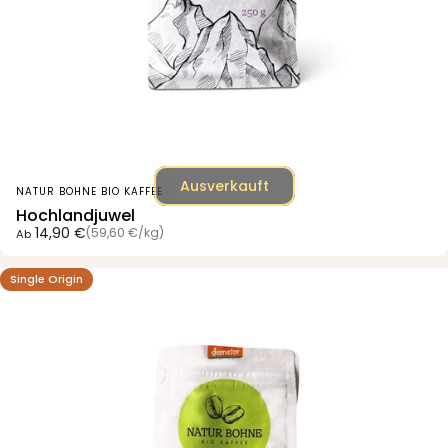
Ausverkauft
Anbieter:
NATUR BOHNE BIO KAFFEE
Hochlandjuwel
Grundpreis
14,90 €
(59,60 €
/
kg)
Ab
pro
Single Origin
5.0