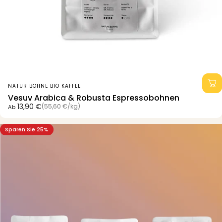
Anbieter:
NATUR BOHNE BIO KAFFEE
Vesuv Arabica & Robusta Espressobohnen
Grundpreis
13,90 €
(55,60 €
/
kg)
Ab
pro
Sparen Sie 25%