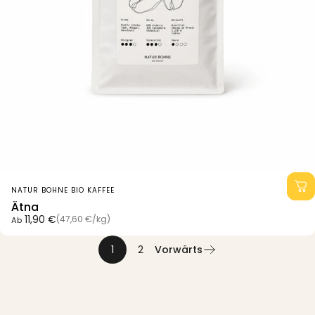
Anbieter:
NATUR BOHNE BIO KAFFEE
Ätna
Grundpreis
11,90 €
(47,60 €
/
kg)
Ab
pro
1
2
Vorwärts