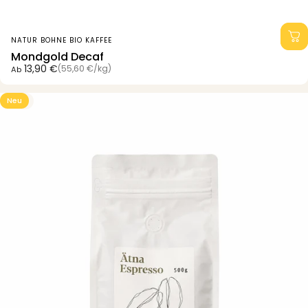
Anbieter:
NATUR BOHNE BIO KAFFEE
Mondgold Decaf
Grundpreis
13,90 €
(55,60 €
/
kg)
Ab
pro
Neu
5.0