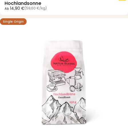
Hochlandsonne
Grundpreis
14,90 €
(59,60 €
/
kg)
Ab
pro
Single Origin
4.5