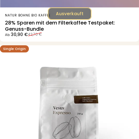
Ausverkauft
Anbieter:
NATUR BOHNE BIO KAFFEE
28% Sparen mit dem Filterkaffee Testpaket:
Genuss-Bundle
Verkaufspreis
Normaler Preis
30,90 €
42,70 €
Ab
Single Origin
4.9