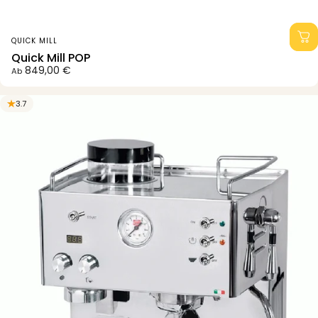
Anbieter:
QUICK MILL
Quick Mill POP
849,00 €
Ab
3.7