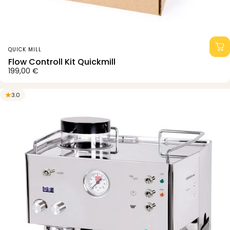
Anbieter:
QUICK MILL
Flow Controll Kit Quickmill
199,00 €
3.0