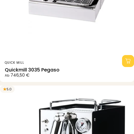
Anbieter:
QUICK MILL
Quickmill 3035 Pegaso
746,50 €
Ab
5.0