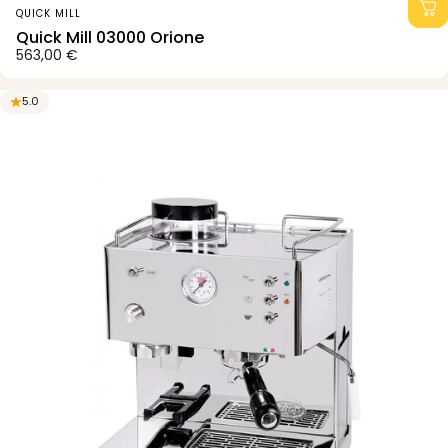
Anbieter:
QUICK MILL
Quick Mill 03000 Orione
563,00 €
5.0