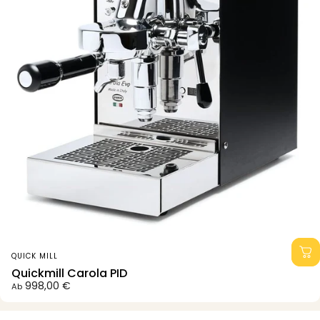
Anbieter:
QUICK MILL
Quickmill Carola PID
998,00 €
Ab