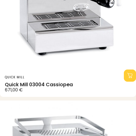
Anbieter:
QUICK MILL
Quick Mill 03004 Cassiopea
671,00 €