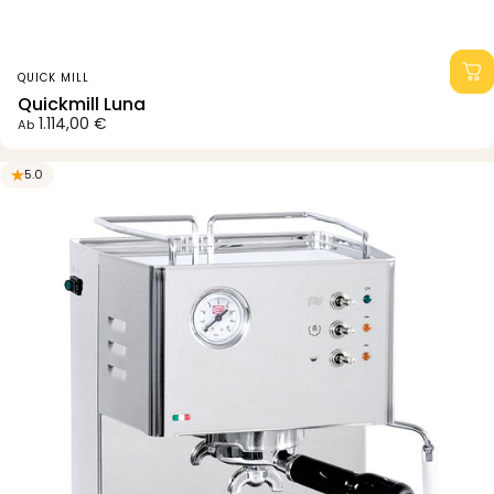
Anbieter:
QUICK MILL
Quickmill Luna
1.114,00 €
Ab
5.0