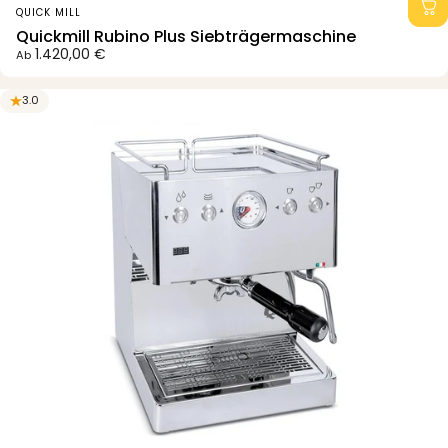
Anbieter:
QUICK MILL
Quickmill Rubino Plus Siebträgermaschine
1.420,00 €
Ab
3.0