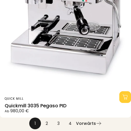
Anbieter:
QUICK MILL
Quickmill 3035 Pegaso PID
980,00 €
Ab
1
2
3
4
Vorwärts