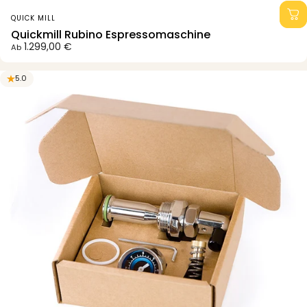
Anbieter:
QUICK MILL
Quickmill Rubino Espressomaschine
1.299,00 €
Ab
5.0