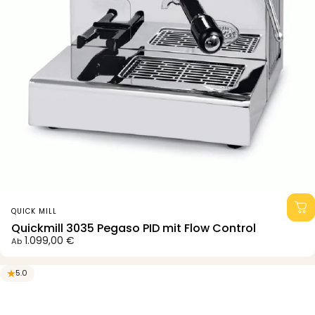
Anbieter:
QUICK MILL
Quickmill 3035 Pegaso PID mit Flow Control
1.099,00 €
Ab
5.0